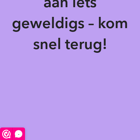
aan iets
geweldigs – kom
snel terug!
-