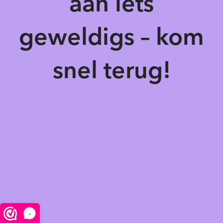
aan iets
geweldigs – kom
snel terug!
-