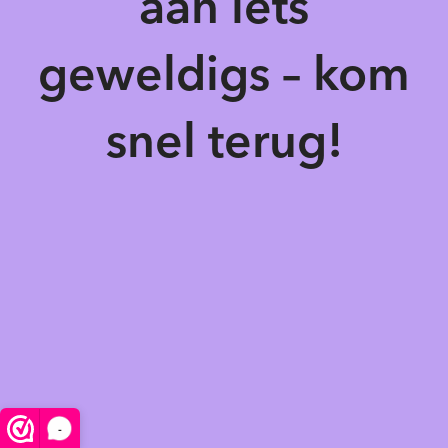
aan iets
geweldigs – kom
snel terug!
-