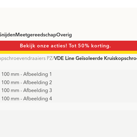
Snijden
Meetgereedschap
Overig
Bekijk onze acties! Tot 50% korting.
opschroevendraaiers PZ
/
VDE Line Geïsoleerde Kruiskopschr