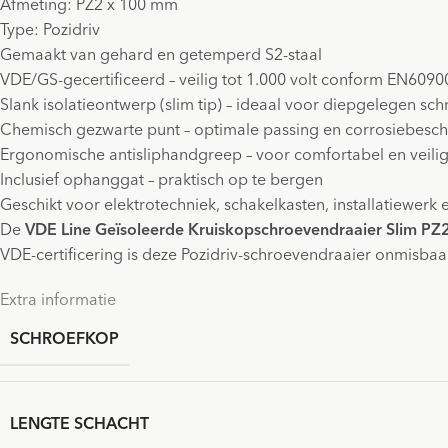
Afmeting: PZ2 x 100 mm
Type: Pozidriv
Gemaakt van gehard en getemperd S2-staal
VDE/GS-gecertificeerd – veilig tot 1.000 volt conform EN6090
Slank isolatieontwerp (slim tip) – ideaal voor diepgelegen sc
Chemisch gezwarte punt – optimale passing en corrosiebesc
Ergonomische antisliphandgreep – voor comfortabel en veili
Inclusief ophanggat – praktisch op te bergen
Geschikt voor elektrotechniek, schakelkasten, installatiewer
De
VDE Line Geïsoleerde Kruiskopschroevendraaier Slim P
VDE-certificering is deze Pozidriv-schroevendraaier onmisbaar 
Extra informatie
SCHROEFKOP
LENGTE SCHACHT