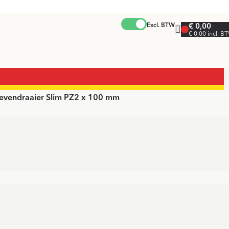
Excl. BTW
€ 0,00
€ 0,00 incl. B
oevendraaier Slim PZ2 x 100 mm