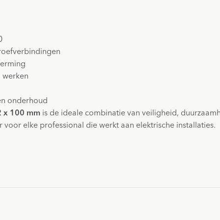
0
hroefverbindingen
herming
g werken
k en onderhoud
Z2 x 100 mm
is de ideale combinatie van veiligheid, duurzaamhe
voor elke professional die werkt aan elektrische installaties.