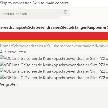
Skip to navigation
Skip to main content
ereedschapsets
Schroevendraaiers
Sleutels
Tangen
Knippen & 
Home
/
Schroevendraaiers
/
Kruiskopschroevendraaiers
/
Kruisk
Alle producten
Vergroten