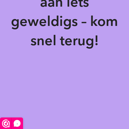
aan iets
geweldigs – kom
snel terug!
-