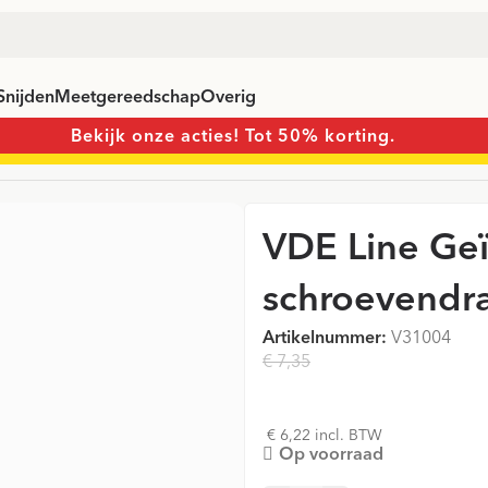
Snijden
Meetgereedschap
Overig
Bekijk onze acties! Tot 50% korting.
Geïsoleerde Hex schroevendraaier H4.0 x 75 mm
VDE Line Ge
schroevendr
Artikelnummer:
V31004
€ 7,35
€ 5,14
€ 6,22 incl. BTW
Op voorraad