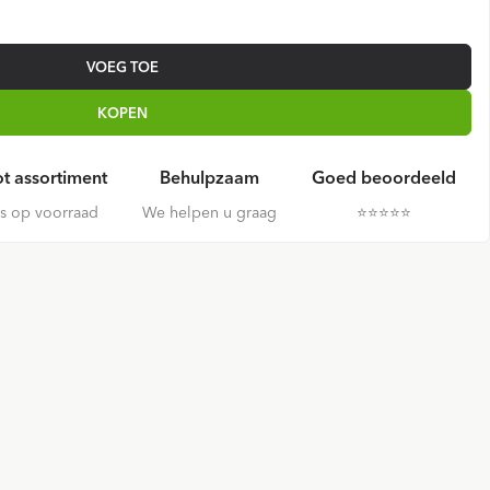
VOEG TOE
KOPEN
t assortiment
Behulpzaam
Goed beoordeeld
es op voorraad
We helpen u graag
⭐️⭐️⭐️⭐️⭐️