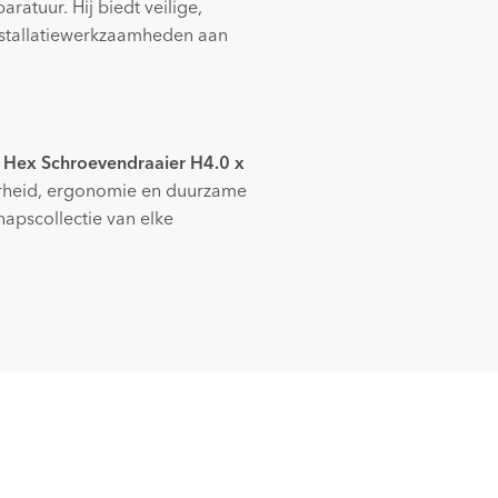
atuur. Hij biedt veilige,
nstallatiewerkzaamheden aan
 Hex Schroevendraaier H4.0 x
rheid, ergonomie en duurzame
hapscollectie van elke
eer!