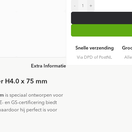
-
+
Snelle verzending
Groo
Via DPD of PostNL
All
Extra Informatie
er H4.0 x 75 mm
mm
is speciaal ontworpen voor
DE- en GS-certificering biedt
ardoor hij perfect is voor