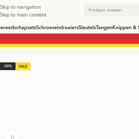
Skip to navigation
Skip to main content
ereedschapsets
Schroevendraaiers
Sleutels
Tangen
Knippen & 
Home
/
Schroevendraaiers
/
Hex Schroevendraaiers
/
VDE Line 
-30%
Vergroten