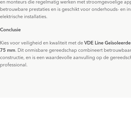
en monteurs die regelmatig werken met stroomgevoelige appar
betrouwbare prestaties en is geschikt voor onderhouds- en i
elektrische installaties.
Conclusie
Kies voor veiligheid en kwaliteit met de
VDE Line Geïsoleerde
75 mm
. Dit onmisbare gereedschap combineert betrouwbaa
constructie, en is een waardevolle aanvulling op de gereedsc
professional.
Schrijf je in voor onze nieuwsbrief
Blijf op de hoogte van nieuwe producten, acties en m