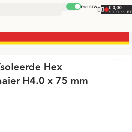
Excl. BTW
€ 0,00
€ 0,00 incl. B
ïsoleerde Hex
aaier H4.0 x 75 mm