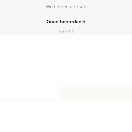
We helpen u graag
Goed beoordeeld
⭐️⭐️⭐️⭐️⭐️
eer!