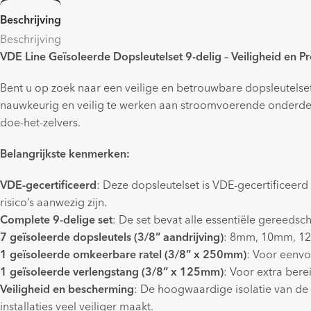
Beschrijving
Beschrijving
VDE Line Geïsoleerde Dopsleutelset 9-delig – Veiligheid en Pre
Bent u op zoek naar een veilige en betrouwbare dopsleutel
nauwkeurig en veilig te werken aan stroomvoerende onderdele
doe-het-zelvers.
Belangrijkste kenmerken:
VDE-gecertificeerd
: Deze dopsleutelset is VDE-gecertificeerd 
risico’s aanwezig zijn.
Complete 9-delige set
: De set bevat alle essentiële gereedsc
7 geïsoleerde dopsleutels (3/8” aandrijving)
: 8mm, 10mm, 
1 geïsoleerde omkeerbare ratel (3/8” x 250mm)
: Voor eenvou
1 geïsoleerde verlengstang (3/8” x 125mm)
: Voor extra ber
Veiligheid en bescherming
: De hoogwaardige isolatie van de 
installaties veel veiliger maakt.