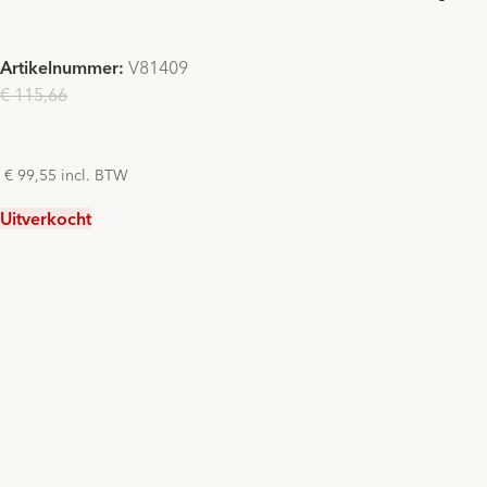
Artikelnummer:
V81409
€ 115,66
€ 82,27
€ 99,55 incl. BTW
Uitverkocht