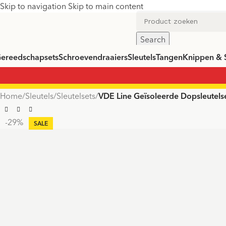
Skip to navigation
Skip to main content
Search
ereedschapsets
Schroevendraaiers
Sleutels
Tangen
Knippen & 
Home
/
Sleutels
/
Sleutelsets
/
VDE Line Geïsoleerde Dopsleutelse
-29%