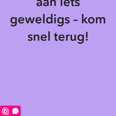
aan iets
geweldigs – kom
snel terug!
-