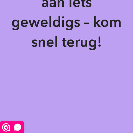
aan iets
geweldigs – kom
snel terug!
-