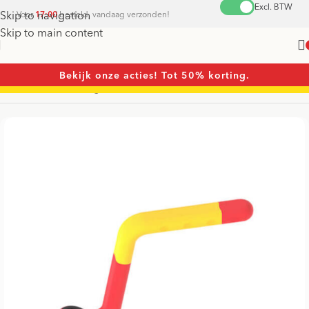
Excl. BTW
Skip to navigation
Voor
17:00
besteld, vandaag verzonden!
Skip to main content
Bekijk onze acties! Tot 50% korting.
Home
/
Sleutels
/
Ringsleutels