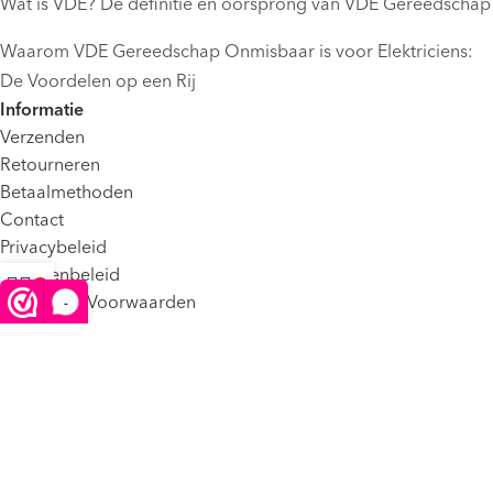
Wat is VDE? De definitie en oorsprong van VDE Gereedschap
Waarom VDE Gereedschap Onmisbaar is voor Elektriciens:
De Voordelen op een Rij
Informatie
Verzenden
Retourneren
Betaalmethoden
Contact
Privacybeleid
Klachtenbeleid
Algemene Voorwaarden
-
Winkelwagen
Menu
FAQ
©2025 VDE Shop