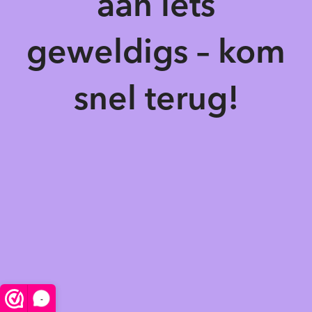
aan iets
geweldigs – kom
snel terug!
-