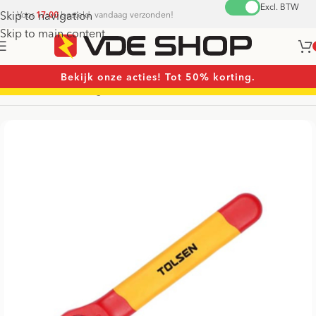
Excl. BTW
Skip to navigation
Voor
17:00
besteld, vandaag verzonden!
Skip to main content
Bekijk onze acties! Tot 50% korting.
Home
/
Sleutels
/
Ringsleutels