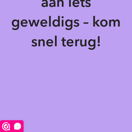
aan iets
geweldigs – kom
snel terug!
-