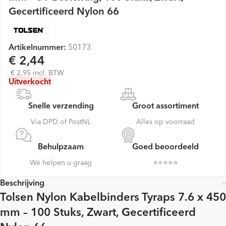
Gecertificeerd Nylon 66
Artikelnummer:
50173
€ 2,44
€ 2,95 incl. BTW
Uitverkocht
Snelle verzending
Groot assortiment
Via DPD of PostNL
Alles op voorraad
Behulpzaam
Goed beoordeeld
We helpen u graag
⭐️⭐️⭐️⭐️⭐️
Beschrijving
Tolsen Nylon Kabelbinders Tyraps 7.6 x 450
mm – 100 Stuks, Zwart, Gecertificeerd