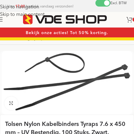
Excl. BTW
Skip to navigation
Voor
17:00
besteld, vandaag verzonden!
Skip to main content
Bekijk onze acties! Tot 50% korting.
Home
/
Overig
/
Tyraps
Vergroten
Tolsen Nylon Kabelbinders Tyraps 7.6 x 450
mm – UV Bestendig, 100 Stuks, Zwart,