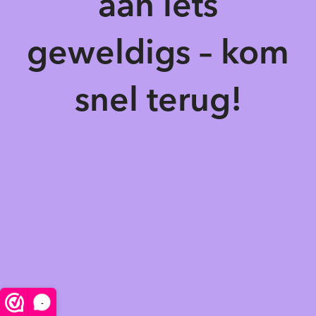
aan iets
geweldigs – kom
snel terug!
-