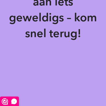
aan iets
geweldigs – kom
snel terug!
-