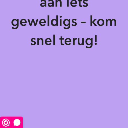
aan iets
geweldigs – kom
snel terug!
-