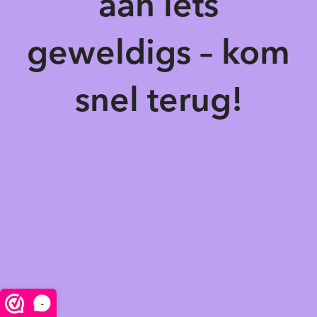
aan iets
geweldigs – kom
snel terug!
-