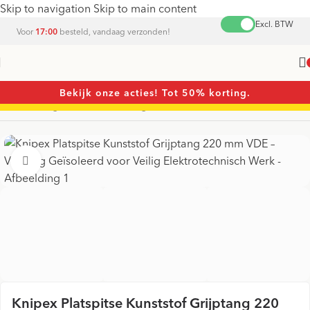
Skip to navigation
Skip to main content
Excl. BTW
Voor
17:00
besteld, vandaag verzonden!
Bekijk onze acties! Tot 50% korting.
Home
/
Tangen
/
Kunststof tangen
Vergroten
Knipex Platspitse Kunststof Grijptang 220