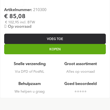
Artikelnummer:
210300
€ 85,08
€ 102,95 incl. BTW
Op voorraad
VOEG TOE
KOPEN
Snelle verzending
Groot assortiment
Via DPD of PostNL
Alles op voorraad
Behulpzaam
Goed beoordeeld
We helpen u graag
⭐️⭐️⭐️⭐️⭐️