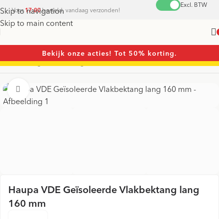
Excl. BTW
Skip to navigation
Voor
17:00
besteld, vandaag verzonden!
Skip to main content
Bekijk onze acties! Tot 50% korting.
Home
/
Tangen
/
Punttangen
Vergroten
Haupa VDE Geïsoleerde Vlakbektang lang
160 mm