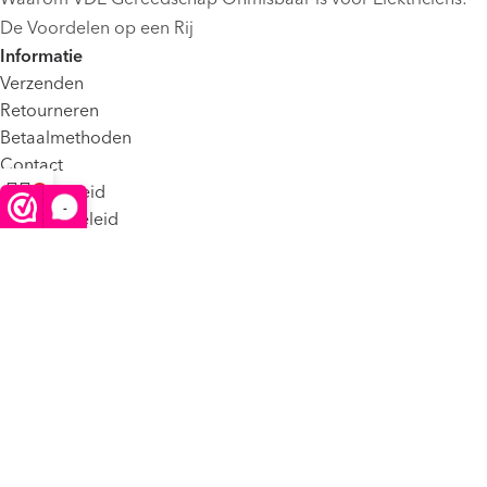
De Voordelen op een Rij
Informatie
Verzenden
Retourneren
Betaalmethoden
Contact
Privacybeleid
-
Winkelwagen
Menu
Klachtenbeleid
Algemene Voorwaarden
FAQ
©2025 VDE Shop