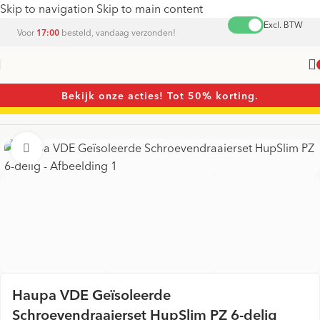
Skip to navigation
Skip to main content
Excl. BTW
Voor
17:00
besteld, vandaag verzonden!
Bekijk onze acties! Tot 50% korting.
Home
/
Schroevendraaiers
/
Schroevendraaier sets
Vergroten
Haupa VDE Geïsoleerde
Schroevendraaierset HupSlim PZ 6-delig