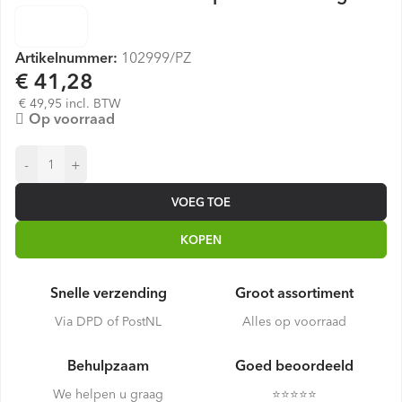
Artikelnummer:
102999/PZ
€ 41,28
€ 49,95 incl. BTW
Op voorraad
-
+
VOEG TOE
KOPEN
Snelle verzending
Groot assortiment
Via DPD of PostNL
Alles op voorraad
Behulpzaam
Goed beoordeeld
We helpen u graag
⭐️⭐️⭐️⭐️⭐️