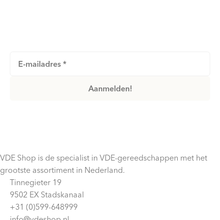
Blijf op de hoogte van nieuwe producten, acties en
meer!
VDE Shop is de specialist in VDE-gereedschappen met het
grootste assortiment in Nederland.
Tinnegieter 19
9502 EX Stadskanaal
+31 (0)599-648999
info@vdeshop.nl