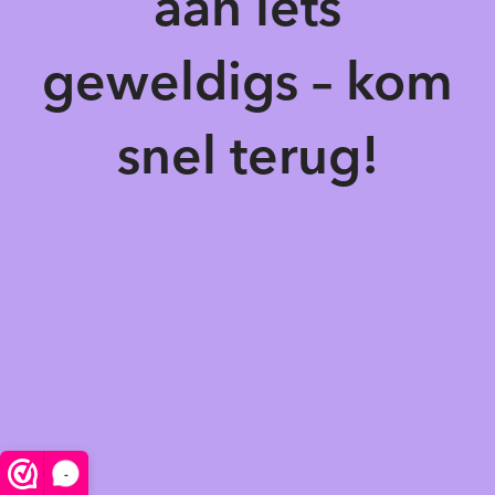
aan iets
geweldigs – kom
snel terug!
-