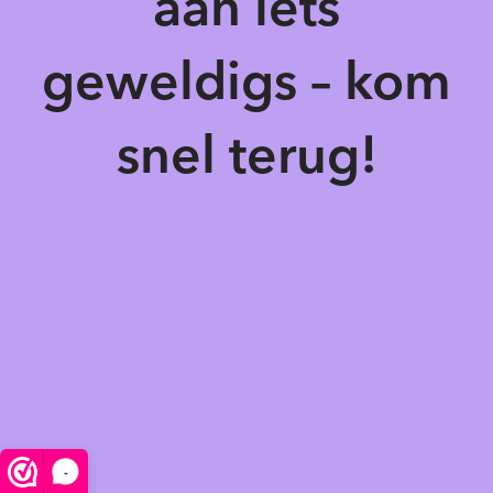
aan iets
geweldigs – kom
snel terug!
-