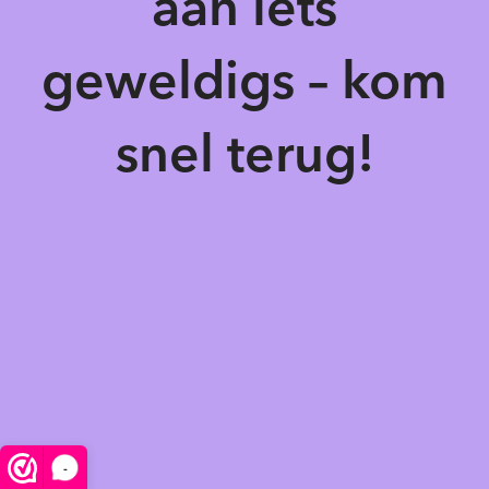
aan iets
geweldigs – kom
snel terug!
-