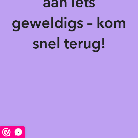
aan iets
geweldigs – kom
snel terug!
-