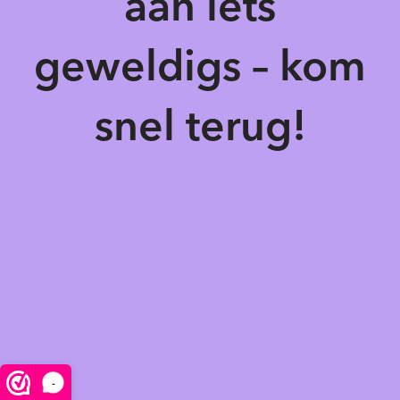
aan iets
geweldigs – kom
snel terug!
-