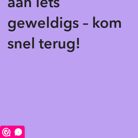
aan iets
geweldigs – kom
snel terug!
-